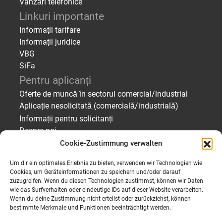
Vânzări telefonice
Linkuri importante
Informații tarifare
Informații juridice
VBG
SiFa
Pentru aplicanți
Oferte de muncă în sectorul comercial/industrial
Aplicație nesolicitată (comercială/industrială)
Informații pentru solicitanți
Despre noi
Cookie-Zustimmung verwalten
Pentru angajatori
Găsirea de personal – angajare/plasare temporară
Um dir ein optimales Erlebnis zu bieten, verwenden wir Technologien wie
Găsirea de personal – Profiluri de candidați
Cookies, um Geräteinformationen zu speichern und/oder darauf
zuzugreifen. Wenn du diesen Technologien zustimmst, können wir Daten
Trimiteți o cerere de personal
wie das Surfverhalten oder eindeutige IDs auf dieser Website verarbeiten.
Despre noi
Wenn du deine Zustimmung nicht erteilst oder zurückziehst, können
bestimmte Merkmale und Funktionen beeinträchtigt werden.