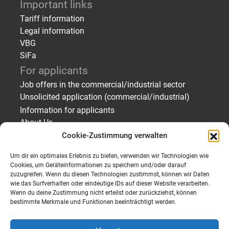
Important links
Tariff information
Legal information
VBG
SiFa
For applicants
Job offers in the commercial/industrial sector
Unsolicited application (commercial/industrial)
Information for applicants
About Us
Cookie-Zustimmung verwalten
For employers
Finding staff – temporary employment/placement
Um dir ein optimales Erlebnis zu bieten, verwenden wir Technologien wie
Finding staff – Applicant profiles
Cookies, um Geräteinformationen zu speichern und/oder darauf
zuzugreifen. Wenn du diesen Technologien zustimmst, können wir Daten
Send personnel request
wie das Surfverhalten oder eindeutige IDs auf dieser Website verarbeiten.
About Us
Wenn du deine Zustimmung nicht erteilst oder zurückziehst, können
bestimmte Merkmale und Funktionen beeinträchtigt werden.