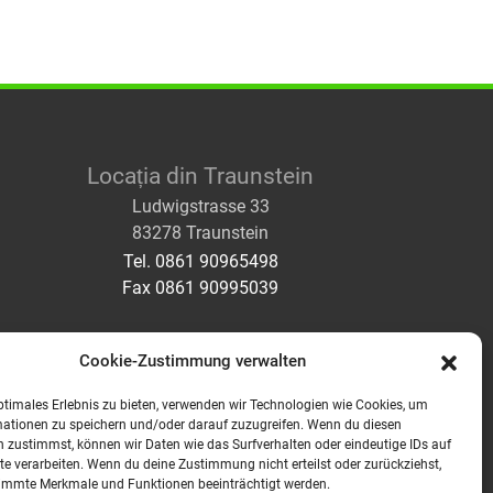
Locația din Traunstein
Ludwigstrasse 33
83278 Traunstein
Tel. 0861 90965498
Fax 0861 90995039
Cookie-Zustimmung verwalten
Pentru angajatori
al
Găsirea de personal – angajare/plasare temporară
ptimales Erlebnis zu bieten, verwenden wir Technologien wie Cookies, um
Găsirea de personal – Profiluri de candidați
mationen zu speichern und/oder darauf zuzugreifen. Wenn du diesen
 zustimmst, können wir Daten wie das Surfverhalten oder eindeutige IDs auf
Trimiteți o cerere de personal
te verarbeiten. Wenn du deine Zustimmung nicht erteilst oder zurückziehst,
Despre noi
immte Merkmale und Funktionen beeinträchtigt werden.