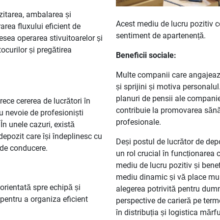
zitarea, ambalarea și
Acest mediu de lucru pozitiv co
area fluxului eficient de
sentiment de apartenență.
desea operarea stivuitoarelor și
ocurilor și pregătirea
Beneficii sociale:
Multe companii care angajează 
și sprijini și motiva personalu
planuri de pensii ale companie
ece cererea de lucrători în
contribuie la promovarea sănătă
u nevoie de profesioniști
profesionale.
 În unele cazuri, există
depozit care își îndeplinesc cu
Deși postul de lucrător de depo
i de conducere.
un rol crucial în funcționarea c
mediu de lucru pozitiv și benef
mediu dinamic și vă place munc
orientată spre echipă și
alegerea potrivită pentru dum
pentru a organiza eficient
perspective de carieră pe term
în distribuția și logistica mărfu