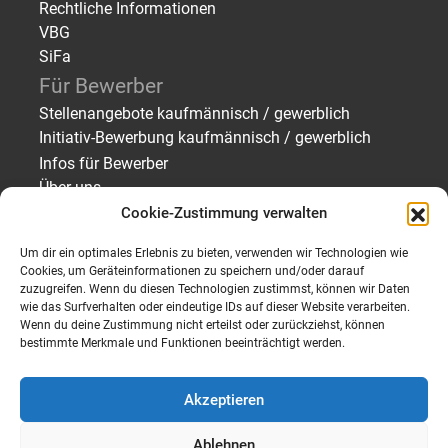
Rechtliche Informationen
VBG
SiFa
Für Bewerber
Stellenangebote kaufmännisch / gewerblich
Initiativ-Bewerbung kaufmännisch / gewerblich
Infos für Bewerber
Über uns
Cookie-Zustimmung verwalten
Für Arbeitgeber
Personal finden – Zeitarbeit/Vermittlung
Um dir ein optimales Erlebnis zu bieten, verwenden wir Technologien wie
Personal finden – Bewerberprofile
Cookies, um Geräteinformationen zu speichern und/oder darauf
zuzugreifen. Wenn du diesen Technologien zustimmst, können wir Daten
Personalanfrage senden
wie das Surfverhalten oder eindeutige IDs auf dieser Website verarbeiten.
Über uns
Wenn du deine Zustimmung nicht erteilst oder zurückziehst, können
bestimmte Merkmale und Funktionen beeinträchtigt werden.
Akzeptieren
Ablehnen