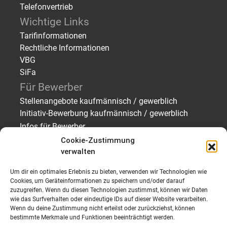
Telefonvertrieb
Wichtige Links
Tarifinformationen
Rechtliche Informationen
VBG
SiFa
Für Bewerber
Stellenangebote kaufmännisch / gewerblich
Initiativ-Bewerbung kaufmännisch / gewerblich
Infos für Bewerber
Über uns
Cookie-Zustimmung
verwalten
Für Arbeitgeber
Personal finden – Zeitarbeit/Vermittlung
Um dir ein optimales Erlebnis zu bieten, verwenden wir Technologien wie
Personal finden – Bewerberprofile
Cookies, um Geräteinformationen zu speichern und/oder darauf
zuzugreifen. Wenn du diesen Technologien zustimmst, können wir Daten
Personalanfrage senden
wie das Surfverhalten oder eindeutige IDs auf dieser Website verarbeiten.
Über uns
Wenn du deine Zustimmung nicht erteilst oder zurückziehst, können
bestimmte Merkmale und Funktionen beeinträchtigt werden.