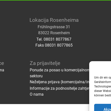
Lokacija Rosenheima
Frühlingstrasse 31
83022 Rosenheim
Tel. 08031 8077867
Faks 08031 8077865
ce
Za prijavitelje
ama
Ponude za posao u komercijalnom/industrijs
sektoru
Um dir ein o
Neželjena prijava (komercijalna/industrijska)
Geräteinfor
Technologien
Informacije za podnositelje zahtjeva
dieser Websi
O nama
können best
Akze