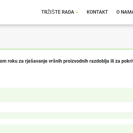
te Heigenmoser GmbH
TRŽIŠTE RADA
KONTAKT
O NAM
kom roku za rješavanje vršnih proizvodnih razdoblja ili za pokr