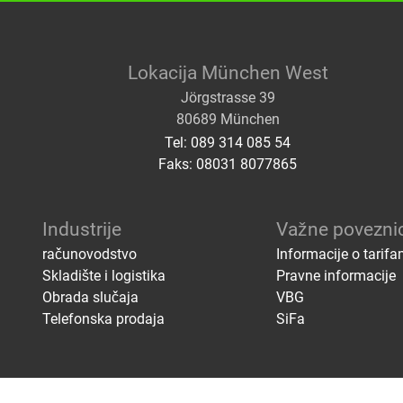
Lokacija München West
Jörgstrasse 39
80689 München
Tel: 089 314 085 54
Faks: 08031 8077865
Industrije
Važne povezni
računovodstvo
Informacije o tarif
Skladište i logistika
Pravne informacije
Obrada slučaja
VBG
Telefonska prodaja
SiFa