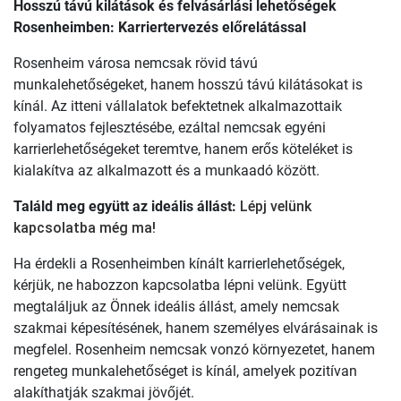
Hosszú távú kilátások és felvásárlási lehetőségek
Rosenheimben: Karriertervezés előrelátással
Rosenheim városa nemcsak rövid távú
munkalehetőségeket, hanem hosszú távú kilátásokat is
kínál. Az itteni vállalatok befektetnek alkalmazottaik
folyamatos fejlesztésébe, ezáltal nemcsak egyéni
karrierlehetőségeket teremtve, hanem erős köteléket is
kialakítva az alkalmazott és a munkaadó között.
Találd meg együtt az ideális állást:
Lépj velünk
kapcsolatba még ma!
Ha érdekli a Rosenheimben kínált karrierlehetőségek,
kérjük, ne habozzon kapcsolatba lépni velünk. Együtt
megtaláljuk az Önnek ideális állást, amely nemcsak
szakmai képesítésének, hanem személyes elvárásainak is
megfelel. Rosenheim nemcsak vonzó környezetet, hanem
rengeteg munkalehetőséget is kínál, amelyek pozitívan
alakíthatják szakmai jövőjét.