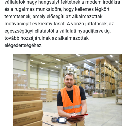
vállalatok nagy hangsúlyt fektetnek a modern irodákra
és a rugalmas munkaidőre, hogy kellemes légkört
teremtsenek, amely elősegíti az alkalmazottak
motivációját és kreativitását. A vonzó juttatások, az
egészségügyi ellátástól a vállalati nyugdíjtervekig,
tovább hozzájárulnak az alkalmazottak
elégedettségéhez.