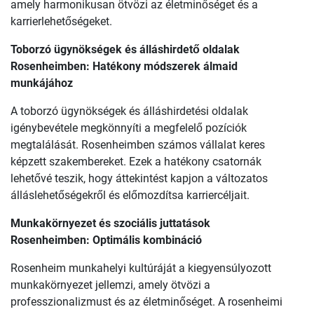
amely harmonikusan ötvözi az életminőséget és a
karrierlehetőségeket.
Toborzó ügynökségek és álláshirdető oldalak
Rosenheimben: Hatékony módszerek álmaid
munkájához
A toborzó ügynökségek és álláshirdetési oldalak
igénybevétele megkönnyíti a megfelelő pozíciók
megtalálását. Rosenheimben számos vállalat keres
képzett szakembereket. Ezek a hatékony csatornák
lehetővé teszik, hogy áttekintést kapjon a változatos
álláslehetőségekről és előmozdítsa karriercéljait.
Munkakörnyezet és szociális juttatások
Rosenheimben: Optimális kombináció
Rosenheim munkahelyi kultúráját a kiegyensúlyozott
munkakörnyezet jellemzi, amely ötvözi a
professzionalizmust és az életminőséget. A rosenheimi