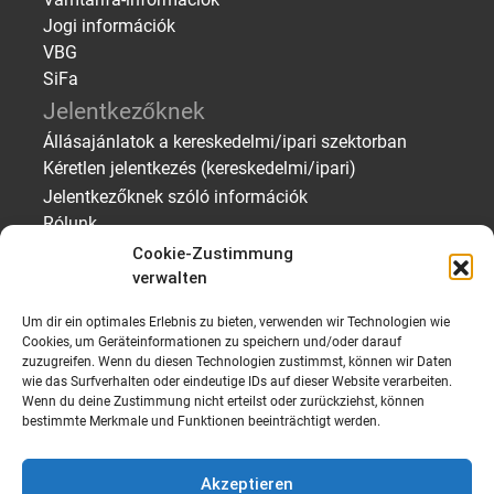
Jogi információk
VBG
SiFa
Jelentkezőknek
Állásajánlatok a kereskedelmi/ipari szektorban
Kéretlen jelentkezés (kereskedelmi/ipari)
Jelentkezőknek szóló információk
Rólunk
Munkáltatóknak
Cookie-Zustimmung
verwalten
Személyzet keresése – ideiglenes
foglalkoztatás/elhelyezés
Um dir ein optimales Erlebnis zu bieten, verwenden wir Technologien wie
Személyzet keresése – Jelentkezői profilok
Cookies, um Geräteinformationen zu speichern und/oder darauf
zuzugreifen. Wenn du diesen Technologien zustimmst, können wir Daten
Személyzeti kérés küldése
wie das Surfverhalten oder eindeutige IDs auf dieser Website verarbeiten.
Rólunk
Wenn du deine Zustimmung nicht erteilst oder zurückziehst, können
bestimmte Merkmale und Funktionen beeinträchtigt werden.
Akzeptieren