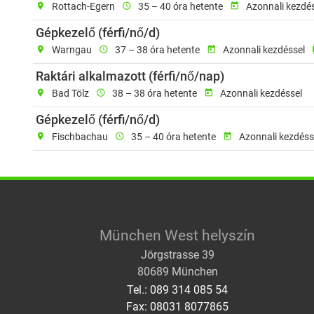
location_on
Rottach-Egern
schedule
35 – 40 óra hetente
today
Azonnali kezdé
Munkavégzés helye: Warng
Gépkezelő (férfi/nő/d)
location_on
Warngau
schedule
37 – 38 óra hetente
today
Azonnali kezdéssel
c
Munkavégzés he
Raktári alkalmazott (férfi/nő/nap)
location_on
Bad Tölz
schedule
38 – 38 óra hetente
today
Azonnali kezdéssel
Munkavégzés helye: Fisch
Gépkezelő (férfi/nő/d)
location_on
Fischbachau
schedule
35 – 40 óra hetente
today
Azonnali kezdéss
München West helyszín
Jörgstrasse 39
80689 München
Tel.: 089 314 085 54
Fax: 08031 8077865