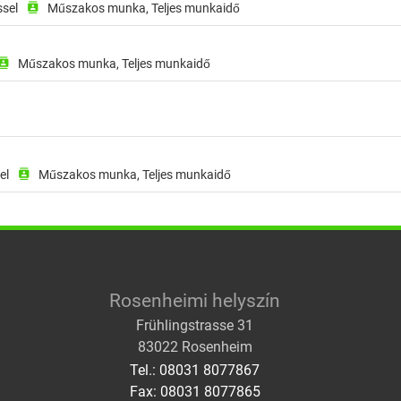
ssel
contacts
Műszakos munka, Teljes munkaidő
au, Állásazonosító: 8d5bf883-9798-462d-8a29-64c70e
ontacts
Műszakos munka, Teljes munkaidő
lye: Bad Tölz, Állásazonosító: 31ee57a2-63bf-499c-a7
bachau, Állásazonosító: 4a97b713-2864-4518-adb3-9c
el
contacts
Műszakos munka, Teljes munkaidő
Rosenheimi helyszín
Frühlingstrasse 31
83022 Rosenheim
Tel.: 08031 8077867
Fax: 08031 8077865