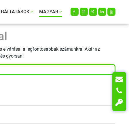
LGÁLTATÁSOK
MAGYAR
Facebook
instagram
Xing
LinkedIn
Youtube
al
és elvárásai a legfontosabbak számunkra! Akár az
 és gyorsan!
K
T
-ca0e-457d-92bc-7b186a75a265
L
ó: 8c2d244e-aa22-4909-80a3-de1f0435ac13
bde-9734-356b7347baa9