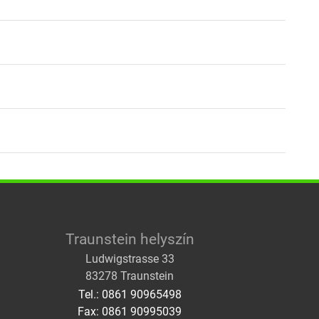
525b93
97-60514e0c2f7d
750e536417
Traunstein helyszín
Ludwigstrasse 33
83278 Traunstein
Tel.: 0861 90965498
Fax: 0861 90995039