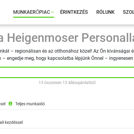
te Heigenmoser GmbH
MUNKAERŐPIAC
ÉRINTKEZÉS
RÓLUNK
SZO
 a Heigenmoser Personall
nkát – regionálisan és az otthonához közel! Az Ön kívánságai 
k – engedje meg, hogy kapcsolatba lépjünk Önnel – ingyenesen
13 összesen 13 állásajánlatból
gzés helye: Bad Feilnbach, Állásazonosító: 5af5a75a
ssel
contacts
Teljes munkaidő
avégzés helye: Feldkirchen-Westerham, Állásazonosít
li kezdéssel
dkirchen-Westerham, Állásazonosító: 4d7e13dc-f58a-4