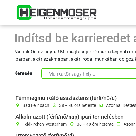
Skip to content
Startsei
Indítsd be karrieredet
Nálunk Ön az ügyfél! Mi megtaláljuk Önnek a legjobb mu
iparban, akár szakmában, akár irodai munkában dolgozi
Keresés
Munkavé
Fémmegmunkáló asszisztens (férfi/nő/d)
location_on
Bad Feilnbach
schedule
38 – 40 óra hetente
today
Azonnali kezdé
Munk
Alkalmazott (férfi/nő/nap) ipari termelésben
location_on
Feldkirchen-Westerham
schedule
38 – 40 óra hetente
today
Azonna
Munkavégzés helye: Fel
Üzemvezető (férfi/nő/d)