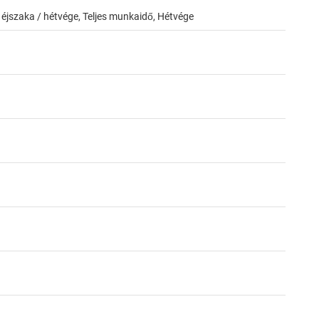
jszaka / hétvége, Teljes munkaidő, Hétvége
06c2-4bf5-8a43-b9e1407ecfe3
a06aea7
-9c8c-d565759a7e7c
Állásazonosító: 2e142076-be4a-436b-8d93-4b95ae7736
7dd3-c546-4005-9395-5c25bb80003c
f1b66b
0c95be63f1