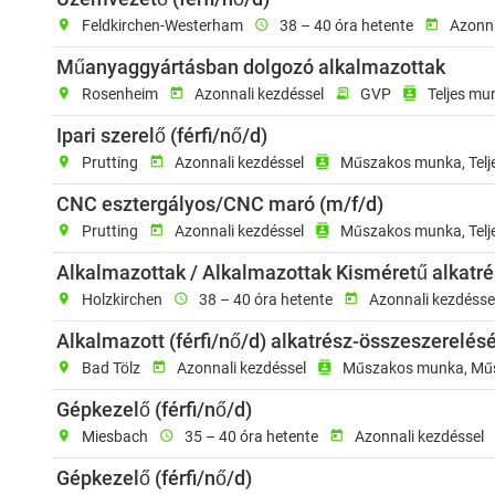
location_on
Feldkirchen-Westerham
schedule
38 – 40 óra hetente
today
Azonna
Munka
Műanyaggyártásban dolgozó alkalmazottak
location_on
Rosenheim
today
Azonnali kezdéssel
receipt_long
GVP
contacts
Teljes mu
Munkavégzés helye: Prut
Ipari szerelő (férfi/nő/d)
location_on
Prutting
today
Azonnali kezdéssel
contacts
Műszakos munka, Telj
Munkavégzés
CNC esztergályos/CNC maró (m/f/d)
location_on
Prutting
today
Azonnali kezdéssel
contacts
Műszakos munka, Telj
Alkalmazottak / Alkalmazottak Kisméretű alkatr
location_on
Holzkirchen
schedule
38 – 40 óra hetente
today
Azonnali kezdésse
Alkalmazott (férfi/nő/d) alkatrész-összeszerelésé
location_on
Bad Tölz
today
Azonnali kezdéssel
contacts
Műszakos munka, Műsz
Munkavégzés helye: Miesb
Gépkezelő (férfi/nő/d)
location_on
Miesbach
schedule
35 – 40 óra hetente
today
Azonnali kezdéssel
Munkavégzés helye: Rottac
Gépkezelő (férfi/nő/d)