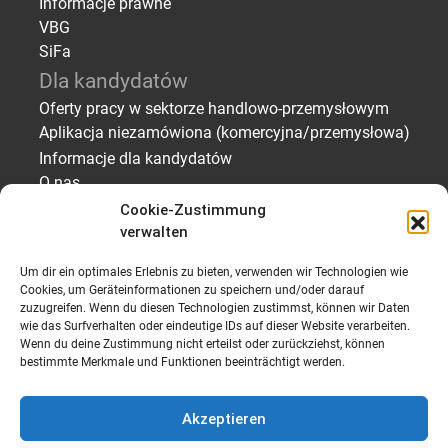
Informacje prawne
VBG
SiFa
Dla kandydatów
Oferty pracy w sektorze handlowo-przemysłowym
Aplikacja niezamówiona (komercyjna/przemysłowa)
Informacje dla kandydatów
O nas
Dla pracodawców
Cookie-Zustimmung
verwalten
Znalezienie pracowników – zatrudnienie
tymczasowe/udział w pracy
Um dir ein optimales Erlebnis zu bieten, verwenden wir Technologien wie
Znajdowanie pracowników – Profile kandydatów
Cookies, um Geräteinformationen zu speichern und/oder darauf
zuzugreifen. Wenn du diesen Technologien zustimmst, können wir Daten
Wyślij prośbę o personel
wie das Surfverhalten oder eindeutige IDs auf dieser Website verarbeiten.
O nas
Wenn du deine Zustimmung nicht erteilst oder zurückziehst, können
bestimmte Merkmale und Funktionen beeinträchtigt werden.
Akzeptieren