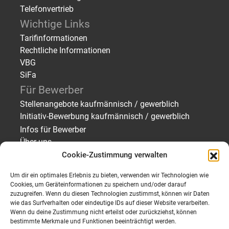
Telefonvertrieb
Wichtige Links
Tarifinformationen
Rechtliche Informationen
VBG
SiFa
Für Bewerber
Stellenangebote kaufmännisch / gewerblich
Initiativ-Bewerbung kaufmännisch / gewerblich
Infos für Bewerber
Über uns
Cookie-Zustimmung verwalten
Für Arbeitgeber
Personal finden – Zeitarbeit/Vermittlung
Um dir ein optimales Erlebnis zu bieten, verwenden wir Technologien wie
Personal finden – Bewerberprofile
Cookies, um Geräteinformationen zu speichern und/oder darauf
zuzugreifen. Wenn du diesen Technologien zustimmst, können wir Daten
Personalanfrage senden
wie das Surfverhalten oder eindeutige IDs auf dieser Website verarbeiten.
Über uns
Wenn du deine Zustimmung nicht erteilst oder zurückziehst, können
bestimmte Merkmale und Funktionen beeinträchtigt werden.