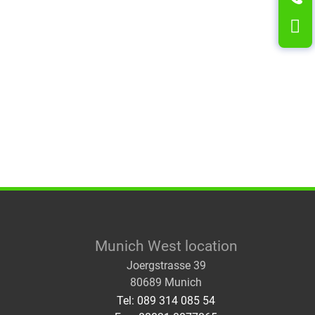
L
Munich West location
Joergstrasse 39
80689 Munich
Tel: 089 314 085 54