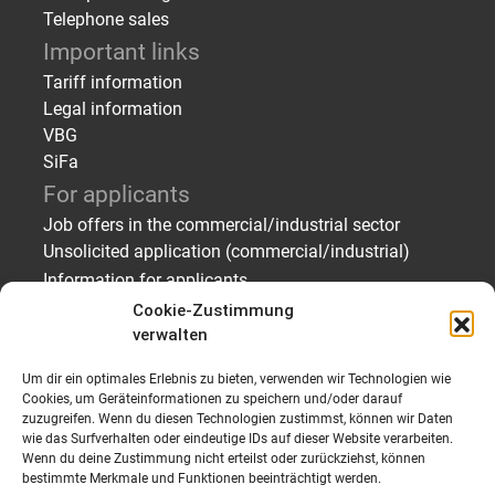
Telephone sales
Important links
Tariff information
Legal information
VBG
SiFa
For applicants
Job offers in the commercial/industrial sector
Unsolicited application (commercial/industrial)
Information for applicants
About Us
Cookie-Zustimmung
verwalten
For employers
Finding staff – temporary employment/placement
Um dir ein optimales Erlebnis zu bieten, verwenden wir Technologien wie
Finding staff – Applicant profiles
Cookies, um Geräteinformationen zu speichern und/oder darauf
zuzugreifen. Wenn du diesen Technologien zustimmst, können wir Daten
Send personnel request
wie das Surfverhalten oder eindeutige IDs auf dieser Website verarbeiten.
About Us
Wenn du deine Zustimmung nicht erteilst oder zurückziehst, können
bestimmte Merkmale und Funktionen beeinträchtigt werden.